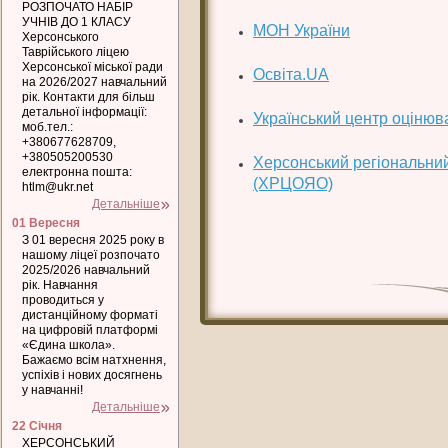
РОЗПОЧАТО НАБІР
УЧНІВ ДО 1 КЛАСУ
МОН України
Херсонського
Таврійського ліцею
Херсонської міської ради
Освіта.UA
на 2026/2027 навчальний
рік. Контакти для більш
детальної інформації:
Український центр оцінюв
моб.тел.:
+380677628709,
+380505200530
Херсонський регіональний
електронна пошта:
(ХРЦОЯО)
htlm@ukr.net
Детальніше
01 Вересня
З 01 вересня 2025 року в
нашому ліцеї розпочато
2025/2026 навчальний
рік. Навчання
проводиться у
дистанційному форматі
на цифровій платформі
«Єдина школа».
Бажаємо всім натхнення,
успіхів і нових досягнень
у навчанні!
Детальніше
22 Січня
ХЕРСОНСЬКИЙ