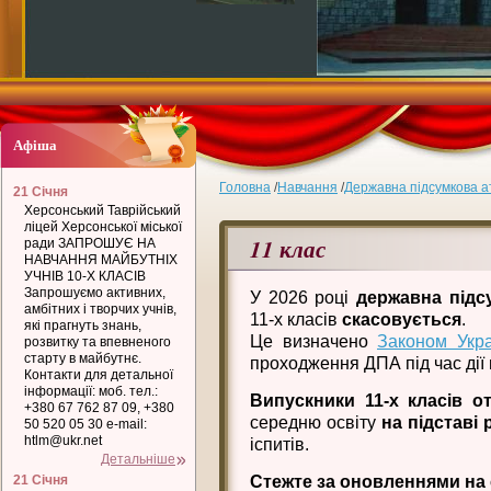
Афіша
Головна
/
Навчання
/
Державна підсумкова а
21 Січня
Херсонський Таврійський
ліцей Херсонської міської
11 клас
ради ЗАПРОШУЄ НА
НАВЧАННЯ МАЙБУТНІХ
УЧНІВ 10-Х КЛАСІВ
Запрошуємо активних,
У 2026 році
державна підс
амбітних і творчих учнів,
11-х класів
скасовується
.
які прагнуть знань,
Це визначено
Законом Укр
розвитку та впевненого
старту в майбутнє.
проходження ДПА під час дії 
Контакти для детальної
інформації: моб. тел.:
Випускники 11-х класів о
+380 67 762 87 09, +380
середню освіту
на підставі 
50 520 05 30 e-mail:
htlm@ukr.net
іспитів.
Детальніше
21 Січня
Стежте за оновленнями на 