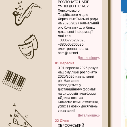
РОЗПОЧАТО НАБІР
УЧНІВ ДО 1 КЛАСУ
Херсонського
Таврійського ліцею
Херсонської міської ради
на 2026/2027 навчальний
рік. Контакти для більш
детальної інформації:
моб.тел.:
+380677628709,
+380505200530
електронна пошта:
htlm@ukr.net
Детальніше
01 Вересня
З 01 вересня 2025 року в
нашому ліцеї розпочато
2025/2026 навчальний
рік. Навчання
проводиться у
дистанційному форматі
на цифровій платформі
«Єдина школа».
Бажаємо всім натхнення,
успіхів і нових досягнень
у навчанні!
Детальніше
22 Січня
ХЕРСОНСЬКИЙ