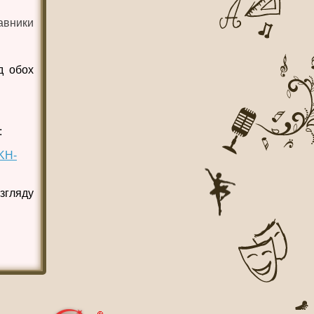
авники
д обох
:
KH-
згляду