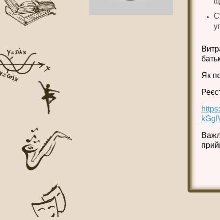
щ
ВСІ НОВИНИ
С
у
Витр
бать
Як п
Реєс
http
kGgI
Важл
прий