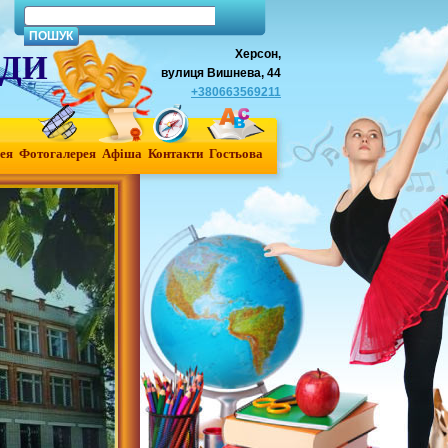
Херсон,
АДИ
вулиця Вишнева, 44
+380663569211
ея
Фотогалерея
Афiша
Контакти
Гостьова