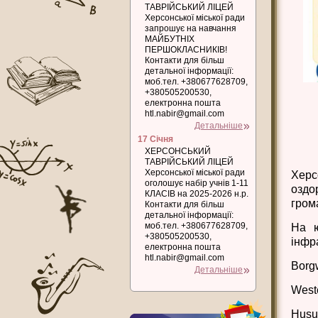
ТАВРІЙСЬКИЙ ЛІЦЕЙ
Херсонської міської ради
запрошує на навчання
МАЙБУТНІХ
ПЕРШОКЛАСНИКІВ!
Контакти для більш
детальної інформації:
моб.тел. +380677628709,
+380505200530,
електронна пошта
htl.nabir@gmail.com
Детальніше
17 Січня
ХЕРСОНСЬКИЙ
ТАВРІЙСЬКИЙ ЛІЦЕЙ
Херсонської міської ради
Херс
оголошує набір учнів 1-11
оздо
КЛАСІВ на 2025-2026 н.р.
гром
Контакти для більш
детальної інформації:
моб.тел. +380677628709,
На ю
+380505200530,
інфр
електронна пошта
htl.nabir@gmail.com
Borg
Детальніше
West
Husu