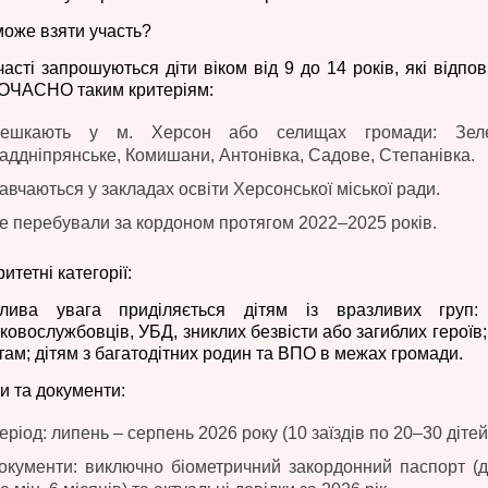
може взяти участь?
часті запрошуються діти віком від 9 до 14 років, які відпо
ЧАСНО таким критеріям:
ешкають у м. Херсон або селищах громади: Зелен
аддніпрянське, Комишани, Антонівка, Садове, Степанівка.
авчаються у закладах освіти Херсонської міської ради.
е перебували за кордоном протягом 2022–2025 років.
итетні категорії:
лива увага приділяється дітям із вразливих груп:
ьковослужбовців, УБД, зниклих безвісти або загиблих героїв;
там; дітям з багатодітних родин та ВПО в межах громади.
и та документи:
еріод: липень – серпень 2026 року (10 заїздів по 20–30 дітей
окументи: виключно біометричний закордонний паспорт (д