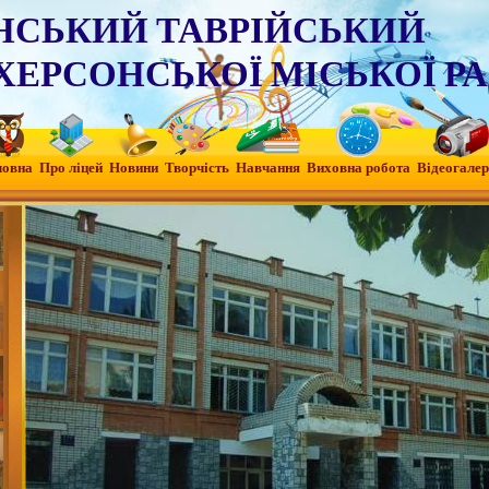
НСЬКИЙ ТАВРІЙСЬКИЙ
ХЕРСОНСЬКОЇ МІСЬКОЇ Р
ловна
Про ліцей
Новини
Творчість
Навчання
Виховна робота
Вiдеогалер