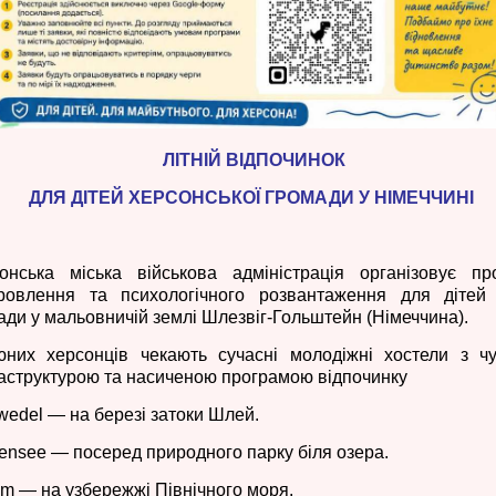
ЛІТНІЙ ВІДПОЧИНОК
ДЛЯ ДІ
ТЕЙ ХЕРСОНСЬКОЇ ГРОМАДИ У НІМЕЧЧИНІ
онська міська військова адміністрація організовує пр
ровлення та психологічного розвантаження для дітей
ади у мальовничій землі Шлезвіг-Гольштейн (Німеччина).
них херсонців чекають сучасні молодіжні хостели з ч
аструктурою та насиченою програмою відпочинку
wedel — на березі затоки Шлей.
ensee — посеред природного парку біля озера.
m — на узбережжі Північного моря.