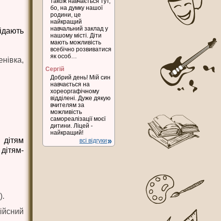
також навчається тут,
бо, на думку нашої
родини, це
найкращий
навчальний заклад у
відають
нашому місті. Діти
мають можливість
всебічно розвиватися
як особ…
івка,
Сергій
Добрий день! Мій син
навчається на
хореоргафічному
відділені. Дуже дякую
вчителям за
можливість
самореалізації моєї
дитини. Ліцей -
найкращий!
 дітям
всі відгуки
 дітям-
).
ійсний