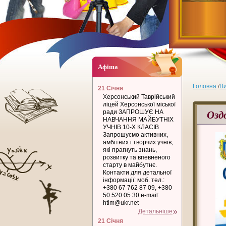
Афіша
Головна
/
В
21 Січня
Херсонський Таврійський
ліцей Херсонської міської
Озд
ради ЗАПРОШУЄ НА
НАВЧАННЯ МАЙБУТНІХ
УЧНІВ 10-Х КЛАСІВ
Запрошуємо активних,
амбітних і творчих учнів,
які прагнуть знань,
розвитку та впевненого
старту в майбутнє.
Контакти для детальної
інформації: моб. тел.:
+380 67 762 87 09, +380
50 520 05 30 e-mail:
htlm@ukr.net
Детальніше
21 Січня