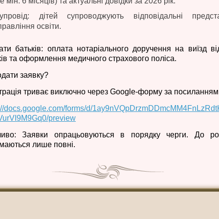
е мін. 6 місяців) та актуальні довідки за 2026 рік.
упровід: дітей супроводжують відповідальні предст
правління освіти.
ати батьків: оплата нотаріального доручення на виїзд ві
ків та оформлення медичного страхового поліса.
одати заявку?
трація триває виключно через Google-форму за посиланням
s://docs.google.com/forms/d/1ay9nVQpDrzmDDmcMM4FnLzRdt
VurVI9M9Gq0/preview
иво: Заявки опрацьовуються в порядку черги. До ро
маються лише повні.