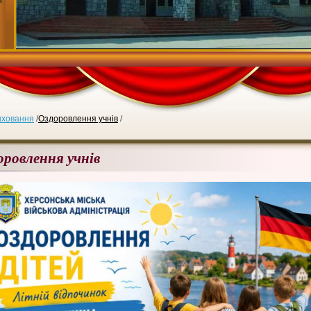
иховання
/
Оздоровлення учнів
/
оровлення учнів