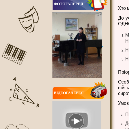
ФОТОГАЛЕРЕЯ
Хто 
До у
ОДНО
М
Н
Н
Н
Пріор
Особ
війс
ВIДЕОГАЛЕРЕЯ
сиро
Умов
П
Д