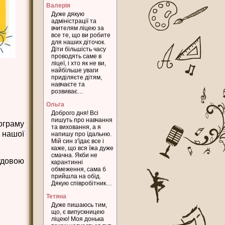
Валерія
Дуже дякую
адміністрації та
вчителям ліцею за
все те, що ви робите
для наших діточок.
Діти більшість часу
проводять саме в
ліцеї, і хто як не ви,
найбільше уваги
приділяєте дітям,
навчаєте та
розвиває…
Ольга
Доброго дня! Всі
пишуть про навчання
ограму
та виховання, а я
 нашої
напишу про їдальню.
Мій син з'їдає все і
каже, що вся їжа дуже
смачна. Якби не
удовою
карантинні
обмеження, сама б
прийшла на обід.
Дякую співробітник…
Тетяна
Дуже пишаюсь тим,
що, є випускницею
ліцею! Моя донька