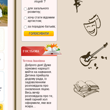
ліцей ?
для загального
розвитку;
хочу стати відомим
артистом;
за порадою батьків;
ГОСТЬОВА
Тетяна Іванівна
Доброго дня! Дуже
приємно нарешті
вийти на навчання.
Дитина прийшла
додому рада, із
задоволенням
розповідала про
оновлення ліцею.
Весь вечір
розповідала про те,
який гарний хол
оформили, яке все
яскра…