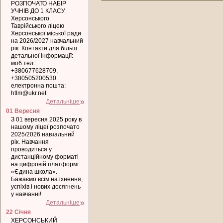
РОЗПОЧАТО НАБІР
УЧНІВ ДО 1 КЛАСУ
Херсонського
Таврійського ліцею
Херсонської міської ради
на 2026/2027 навчальний
рік. Контакти для більш
детальної інформації:
моб.тел.:
+380677628709,
+380505200530
електронна пошта:
htlm@ukr.net
Детальніше
01 Вересня
З 01 вересня 2025 року в
нашому ліцеї розпочато
2025/2026 навчальний
рік. Навчання
проводиться у
дистанційному форматі
на цифровій платформі
«Єдина школа».
Бажаємо всім натхнення,
успіхів і нових досягнень
у навчанні!
Детальніше
22 Січня
ХЕРСОНСЬКИЙ