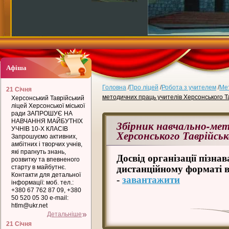
Афіша
Головна
/
Про ліцей
/
Робота з учителем
/
Мет
21 Січня
методичних праць учителів Херсонського Та
Херсонський Таврійський
ліцей Херсонської міської
ради ЗАПРОШУЄ НА
НАВЧАННЯ МАЙБУТНІХ
Збірник навчально-мет
УЧНІВ 10-Х КЛАСІВ
Херсонського Таврійськ
Запрошуємо активних,
амбітних і творчих учнів,
які прагнуть знань,
Досвід організації пізнав
розвитку та впевненого
старту в майбутнє.
дистанційному форматі в
Контакти для детальної
-
завантажити
інформації: моб. тел.:
+380 67 762 87 09, +380
50 520 05 30 e-mail:
htlm@ukr.net
Детальніше
21 Січня