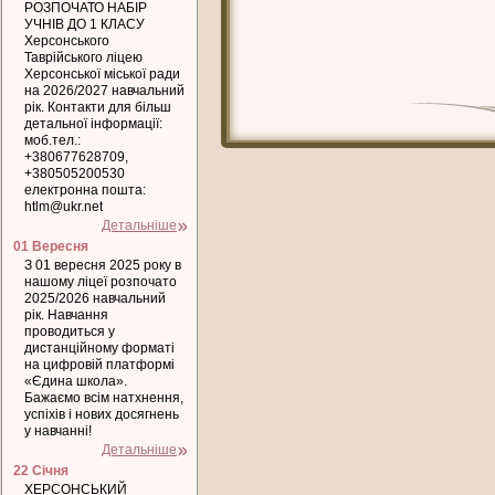
РОЗПОЧАТО НАБІР
УЧНІВ ДО 1 КЛАСУ
Херсонського
Таврійського ліцею
Херсонської міської ради
на 2026/2027 навчальний
рік. Контакти для більш
детальної інформації:
моб.тел.:
+380677628709,
+380505200530
електронна пошта:
htlm@ukr.net
Детальніше
01 Вересня
З 01 вересня 2025 року в
нашому ліцеї розпочато
2025/2026 навчальний
рік. Навчання
проводиться у
дистанційному форматі
на цифровій платформі
«Єдина школа».
Бажаємо всім натхнення,
успіхів і нових досягнень
у навчанні!
Детальніше
22 Січня
ХЕРСОНСЬКИЙ