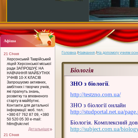
Афіша
Головна
/
Навчання
/
На допомогу учням осн
21 Січня
Херсонський Таврійський
ліцей Херсонської міської
Біологія
ради ЗАПРОШУЄ НА
НАВЧАННЯ МАЙБУТНІХ
УЧНІВ 10-Х КЛАСІВ
Запрошуємо активних,
ЗНО з біології
.
амбітних і творчих учнів,
які прагнуть знань,
http://testzno.com.ua/
розвитку та впевненого
старту в майбутнє.
ЗНО з біології онлайн
Контакти для детальної
інформації: моб. тел.:
http://studportal.net.ua/pag
+380 67 762 87 09, +380
50 520 05 30 e-mail:
Біологія. Комплексний дов
htlm@ukr.net
http://subject.com.ua/biolog
Детальніше
21 Січня