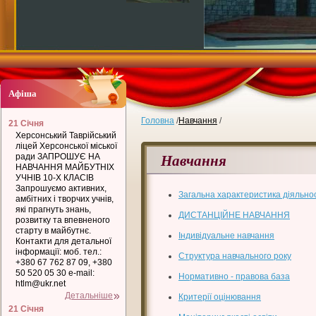
Афіша
Головна
/
Навчання
/
21 Січня
Херсонський Таврійський
ліцей Херсонської міської
Навчання
ради ЗАПРОШУЄ НА
НАВЧАННЯ МАЙБУТНІХ
УЧНІВ 10-Х КЛАСІВ
Запрошуємо активних,
Загальна характеристика діяльнос
амбітних і творчих учнів,
які прагнуть знань,
ДИСТАНЦІЙНЕ НАВЧАННЯ
розвитку та впевненого
старту в майбутнє.
Індивідуальне навчання
Контакти для детальної
інформації: моб. тел.:
Структура навчального року
+380 67 762 87 09, +380
50 520 05 30 e-mail:
Нормативно - правова база
htlm@ukr.net
Детальніше
Критерії оцінювання
21 Січня