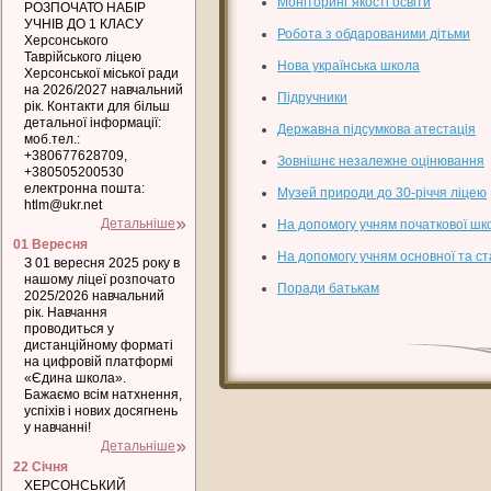
Моніторинг якості освіти
РОЗПОЧАТО НАБІР
УЧНІВ ДО 1 КЛАСУ
Робота з обдарованими дітьми
Херсонського
Таврійського ліцею
Нова українська школа
Херсонської міської ради
на 2026/2027 навчальний
Підручники
рік. Контакти для більш
детальної інформації:
Державна підсумкова атестація
моб.тел.:
+380677628709,
Зовнішнє незалежне оцінювання
+380505200530
електронна пошта:
Музей природи до 30-річчя ліцею
htlm@ukr.net
Детальніше
На допомогу учням початкової шк
01 Вересня
На допомогу учням основної та с
З 01 вересня 2025 року в
нашому ліцеї розпочато
Поради батькам
2025/2026 навчальний
рік. Навчання
проводиться у
дистанційному форматі
на цифровій платформі
«Єдина школа».
Бажаємо всім натхнення,
успіхів і нових досягнень
у навчанні!
Детальніше
22 Січня
ХЕРСОНСЬКИЙ