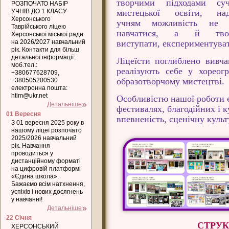
творчими підходами суч
РОЗПОЧАТО НАБІР
УЧНІВ ДО 1 КЛАСУ
мистецької освіти, на
Херсонського
учням можливість не 
Таврійського ліцею
навчатися, а й твор
Херсонської міської ради
на 2026/2027 навчальний
виступати, експериментува
рік. Контакти для більш
детальної інформації:
Ліцеїсти поглиблено вивч
моб.тел.:
реалізують себе у хореог
+380677628709,
образотворчому мистецтві.
+380505200530
електронна пошта:
htlm@ukr.net
Особливістю нашої роботи є
Детальніше
фестивалях, благодійних і 
01 Вересня
впевненість, сценічну куль
З 01 вересня 2025 року в
нашому ліцеї розпочато
2025/2026 навчальний
рік. Навчання
проводиться у
дистанційному форматі
на цифровій платформі
«Єдина школа».
Бажаємо всім натхнення,
успіхів і нових досягнень
у навчанні!
Детальніше
22 Січня
СТРУК
ХЕРСОНСЬКИЙ