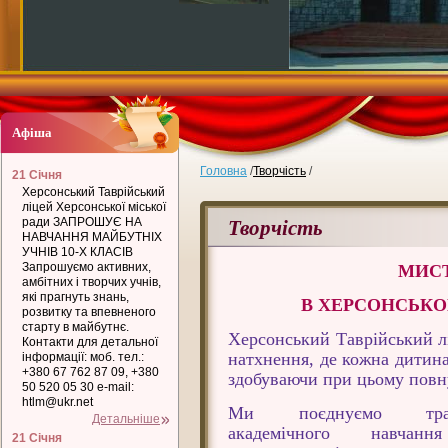
Афіша
Головна
/
Творчість
/
21 Січня
Херсонський Таврійський
ліцей Херсонської міської
Творчість
ради ЗАПРОШУЄ НА
НАВЧАННЯ МАЙБУТНІХ
УЧНІВ 10-Х КЛАСІВ
Запрошуємо активних,
МИСТ
амбітних і творчих учнів,
які прагнуть знань,
В ХЕРСОНСЬКО
розвитку та впевненого
старту в майбутнє.
Херсонський Таврійський лі
Контакти для детальної
натхнення, де кожна дитина
інформації: моб. тел.:
+380 67 762 87 09, +380
здобуваючи при цьому повну
50 520 05 30 e-mail:
htlm@ukr.net
Ми поєднуємо трад
Детальніше
академічного навчан
21 Січня