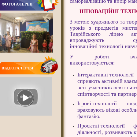
самореалізацію та вибір май
ФОТОГАЛЕРЕЯ
ІННОВАЦІЙНІ ТЕХН
З метою художнього та твор
уроків з предметів мисте
Таврійського ліцею ак
впроваджують суч
інноваційні технології нав
У роботі вчите
використовуються:
ВIДЕОГАЛЕРЕЯ
Інтерактивні технології
сприяють активній взаєм
всіх учасників освітньо
співтворчості та партнер
Ігрові технології — поє
ВСІ НОВИНИ
враховують вікові особли
фантазію.
Проєктні технології — 
діяльності, розвивають к