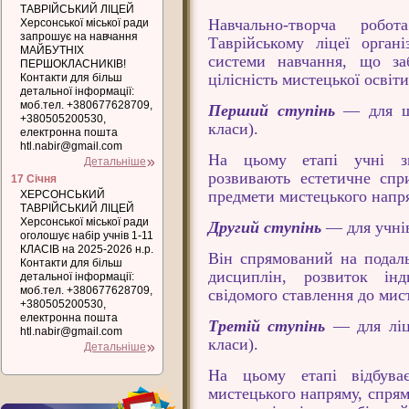
ТАВРІЙСЬКИЙ ЛІЦЕЙ
Навчально-творча робо
Херсонської міської ради
запрошує на навчання
Таврійському ліцеї органі
МАЙБУТНІХ
системи навчання, що заб
ПЕРШОКЛАСНИКІВ!
цілісність мистецької освіти
Контакти для більш
детальної інформації:
моб.тел. +380677628709,
Перший ступінь
— для шк
+380505200530,
класи).
електронна пошта
htl.nabir@gmail.com
На цьому етапі учні зн
Детальніше
розвивають естетичне спри
17 Січня
предмети мистецького напр
ХЕРСОНСЬКИЙ
ТАВРІЙСЬКИЙ ЛІЦЕЙ
Херсонської міської ради
Другий ступінь
— для учнів 
оголошує набір учнів 1-11
КЛАСІВ на 2025-2026 н.р.
Він спрямований на подал
Контакти для більш
дисциплін, розвиток інд
детальної інформації:
моб.тел. +380677628709,
свідомого ставлення до мист
+380505200530,
електронна пошта
Третій ступінь
— для ліце
htl.nabir@gmail.com
класи).
Детальніше
На цьому етапі відбуває
мистецького напряму, спрям