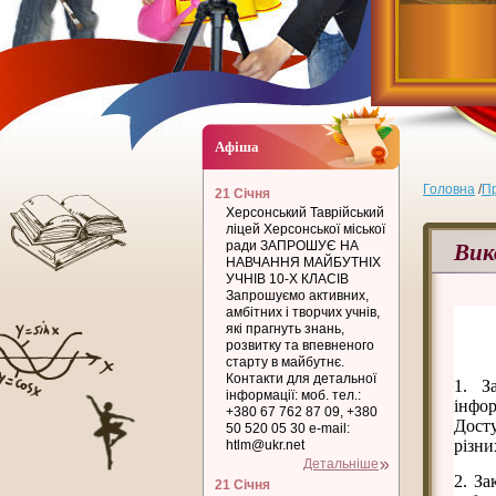
Афіша
Головна
/
Пр
21 Січня
Херсонський Таврійський
ліцей Херсонської міської
Вик
ради ЗАПРОШУЄ НА
НАВЧАННЯ МАЙБУТНІХ
УЧНІВ 10-Х КЛАСІВ
Запрошуємо активних,
амбітних і творчих учнів,
які прагнуть знань,
розвитку та впевненого
старту в майбутнє.
Контакти для детальної
1. З
інформації: моб. тел.:
інфо
+380 67 762 87 09, +380
Досту
50 520 05 30 e-mail:
різни
htlm@ukr.net
Детальніше
2. За
21 Січня