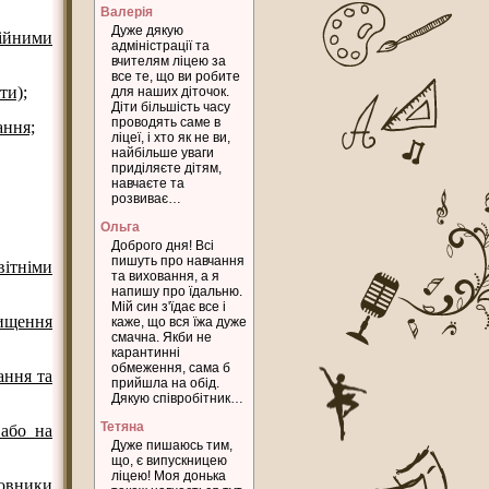
Валерія
Дуже дякую
зійними
адміністрації та
вчителям ліцею за
все те, що ви робите
ти);
для наших діточок.
Діти більшість часу
проводять саме в
ання;
ліцеї, і хто як не ви,
найбільше уваги
приділяєте дітям,
навчаєте та
розвиває…
Ольга
Доброго дня! Всі
пишуть про навчання
вітніми
та виховання, а я
напишу про їдальню.
Мій син з'їдає все і
ищення
каже, що вся їжа дуже
смачна. Якби не
карантинні
обмеження, сама б
ання та
прийшла на обід.
Дякую співробітник…
Тетяна
 або на
Дуже пишаюсь тим,
що, є випускницею
ліцею! Моя донька
овники