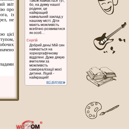
також навчається тут,
ий звіт
бо, на думку нашої
родини, це
цію про
найкращий
ога, із
навчальний заклад у
рел, не
нашому місті. Діти
мають можливість
всебічно розвиватися
як особ…
ою цієї
ступом,
Сергій
робочих
Добрий день! Мій син
значено
навчається на
хореоргафічному
відділені. Дуже дякую
вчителям за
кладами
можливість
самореалізації моєї
дитини. Ліцей -
найкращий!
всі відгуки