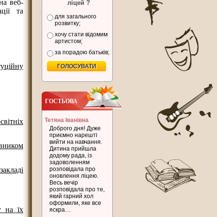
 на веб-
ліцей ?
ції та
для загального
розвитку;
хочу стати відомим
артистом;
за порадою батьків;
туційну
ГОСТЬОВА
Тетяна Іванівна
світніх
Доброго дня! Дуже
приємно нарешті
вийти на навчання.
овником
Дитина прийшла
додому рада, із
задоволенням
закладі
розповідала про
оновлення ліцею.
Весь вечір
розповідала про те,
який гарний хол
оформили, яке все
у на їх
яскра…