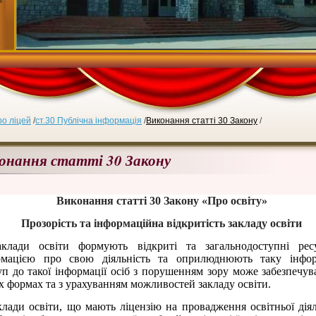
о ліцей
/
ст.30 Публічна інформація
/
Виконання статті 30 Закону
/
онання статті 30 Закону
Виконання статті 30 Закону «Про освіту»
Прозорість та інформаційна відкритість закладу освіти
аклади освіти формують відкриті та загальнодоступні рес
рмацією про свою діяльність та оприлюднюють таку інфор
п до такої інформації осіб з порушенням зору може забезпечув
х формах та з урахуванням можливостей закладу освіти.
клади освіти, що мають ліцензію на провадження освітньої діял