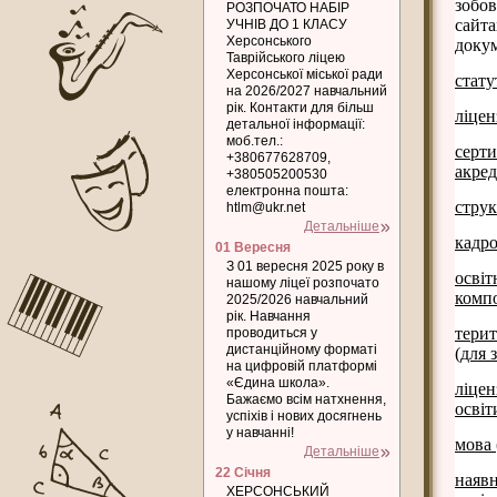
зобов
РОЗПОЧАТО НАБІР
сайт
УЧНІВ ДО 1 КЛАСУ
Херсонського
докум
Таврійського ліцею
Херсонської міської ради
стату
на 2026/2027 навчальний
рік. Контакти для більш
ліцен
детальної інформації:
моб.тел.:
серти
+380677628709,
акред
+380505200530
електронна пошта:
струк
htlm@ukr.net
Детальніше
кадро
01 Вересня
З 01 вересня 2025 року в
освіт
нашому ліцеї розпочато
компо
2025/2026 навчальний
рік. Навчання
терит
проводиться у
дистанційному форматі
(для 
на цифровій платформі
«Єдина школа».
ліцен
Бажаємо всім натхнення,
освіт
успіхів і нових досягнень
у навчанні!
мова 
Детальніше
22 Січня
наяв
ХЕРСОНСЬКИЙ