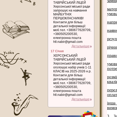
заміщ
ТАВРІЙСЬКИЙ ЛІЦЕЙ
Херсонської міської ради
матер
запрошує на навчання
умов
МАЙБУТНІХ
ПЕРШОКЛАСНИКІВ!
напря
Контакти для більш
детальної інформації:
моб.тел. +380677628709,
наявн
+380505200530,
електронна пошта
резул
htl.nabir@gmail.com
Детальніше
річни
17 Січня
прави
ХЕРСОНСЬКИЙ
ТАВРІЙСЬКИЙ ЛІЦЕЙ
Херсонської міської ради
умови
оголошує набір учнів 1-11
потр
КЛАСІВ на 2025-2026 н.р.
Контакти для більш
розм
детальної інформації:
квалі
моб.тел. +380677628709,
+380505200530,
перел
електронна пошта
оплат
htl.nabir@gmail.com
Детальніше
інша
вимог
3. З