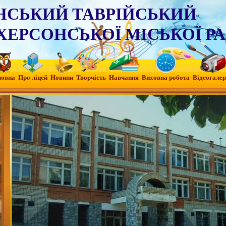
НСЬКИЙ ТАВРІЙСЬКИЙ
ХЕРСОНСЬКОЇ МІСЬКОЇ Р
ловна
Про ліцей
Новини
Творчість
Навчання
Виховна робота
Вiдеогалер