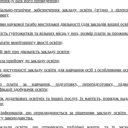
ення (у разі його проведення);
іально-технічне забезпечення закладу освіти (згідно з ліцен
ами);
ми наукової та/або мистецької діяльності (для закладів вищої осві
ість гуртожитків та вільних місць у них, розмір плати за прожив
ьтати моніторингу якості освіти;
й звіт про діяльність закладу освіти;
ла прийому до закладу освіти;
 доступності закладу освіти для навчання осіб з особливими ос
ебами;
ір плати за навчання, підготовку, перепідготовку, підв
фікації здобувачів освіти;
ік додаткових освітніх та інших послуг, їх вартість, порядок над
и;
 інформація, що оприлюднюється за рішенням закладу освіти
у законодавства.
аклади освіти, що отримують публічні кошти, та їх засн