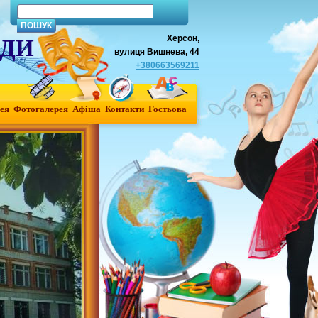
Херсон,
АДИ
вулиця Вишнева, 44
+380663569211
ея
Фотогалерея
Афiша
Контакти
Гостьова