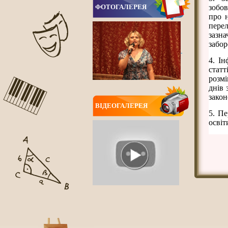
ФОТОГАЛЕРЕЯ
зобов
про 
пере
зазна
забор
4. Ін
статт
розмі
днів 
закон
ВIДЕОГАЛЕРЕЯ
5. Пе
освіт
ВСІ НОВИНИ