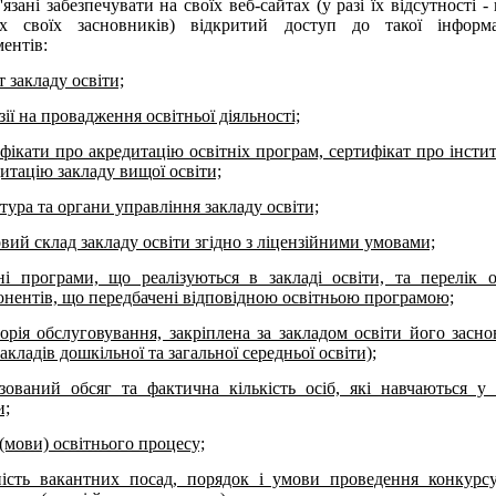
'язані забезпечувати на своїх веб-сайтах (у разі їх відсутності -
ах своїх засновників) відкритий доступ до такої інформа
ентів:
т закладу освіти;
зії на провадження освітньої діяльності;
фікати про акредитацію освітніх програм, сертифікат про інсти
итацію закладу вищої освіти;
тура та органи управління закладу освіти;
вий склад закладу освіти згідно з ліцензійними умовами;
ні програми, що реалізуються в закладі освіти, та перелік о
нентів, що передбачені відповідною освітньою програмою;
орія обслуговування, закріплена за закладом освіти його засн
закладів дошкільної та загальної середньої освіти);
зований обсяг та фактична кількість осіб, які навчаються у 
и;
(мови) освітнього процесу;
ність вакантних посад, порядок і умови проведення конкурс