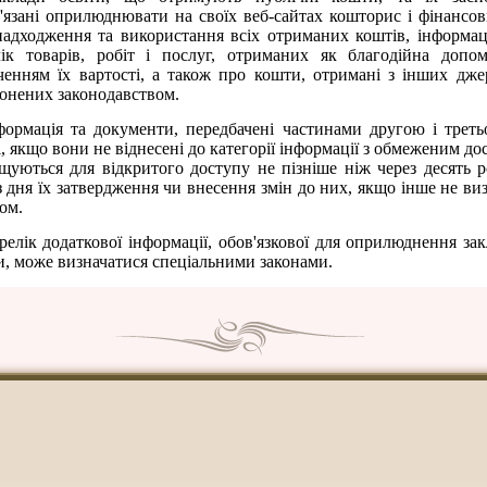
'язані оприлюднювати на своїх веб-сайтах кошторис і фінансов
надходження та використання всіх отриманих коштів, інформа
лік товарів, робіт і послуг, отриманих як благодійна допом
ченням їх вартості, а також про кошти, отримані з інших дже
онених законодавством.
формація та документи, передбачені частинами другою і треть
і, якщо вони не віднесені до категорії інформації з обмеженим до
щуються для відкритого доступу не пізніше ніж через десять 
з дня їх затвердження чи внесення змін до них, якщо інше не ви
ом.
релік додаткової інформації, обов'язкової для оприлюднення за
и, може визначатися спеціальними законами.