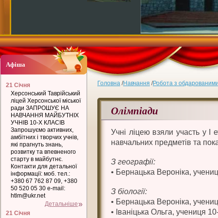
Афіша
Головна
/
Навчання
/
Робота з обдарованими
21 Січня
Херсонський Таврійський
ліцей Херсонської міської
Олімпіади
ради ЗАПРОШУЄ НА
НАВЧАННЯ МАЙБУТНІХ
УЧНІВ 10-Х КЛАСІВ
Запрошуємо активних,
Учні ліцею взяли участь у І 
амбітних і творчих учнів,
навчальних предметів та пока
які прагнуть знань,
розвитку та впевненого
старту в майбутнє.
З географії:
Контакти для детальної
• Бернацька Вероніка, учени
інформації: моб. тел.:
+380 67 762 87 09, +380
50 520 05 30 e-mail:
З біології:
htlm@ukr.net
• Бернацька Вероніка, учени
Детальніше
• Іваніцька Ольга, учениця 1
21 Січня