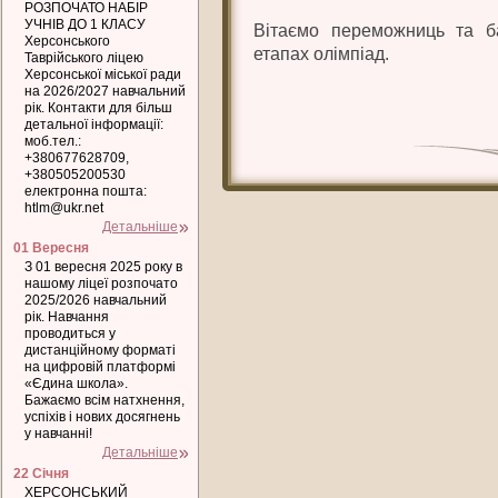
РОЗПОЧАТО НАБІР
УЧНІВ ДО 1 КЛАСУ
Вітаємо переможниць та б
Херсонського
етапах олімпіад.
Таврійського ліцею
Херсонської міської ради
на 2026/2027 навчальний
рік. Контакти для більш
детальної інформації:
моб.тел.:
+380677628709,
+380505200530
електронна пошта:
htlm@ukr.net
Детальніше
01 Вересня
З 01 вересня 2025 року в
нашому ліцеї розпочато
2025/2026 навчальний
рік. Навчання
проводиться у
дистанційному форматі
на цифровій платформі
«Єдина школа».
Бажаємо всім натхнення,
успіхів і нових досягнень
у навчанні!
Детальніше
22 Січня
ХЕРСОНСЬКИЙ