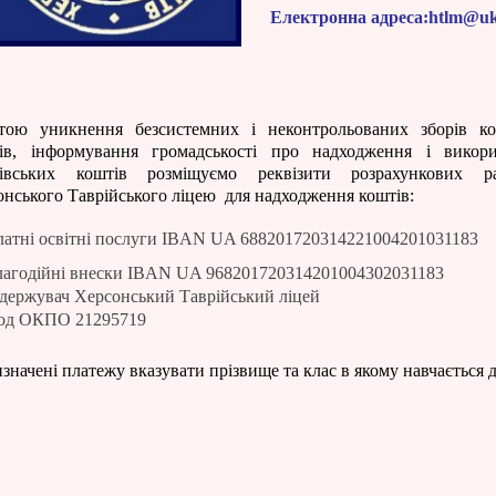
Електронна адреса:htlm@uk
тою уникнення безсистемних і неконтрольованих зборів ко
ків, інформування громадськості про надходження і викори
ківських коштів розміщуємо реквізити розрахункових ра
нського Таврійського ліцею для надходження коштів:
латні освітні послуги
IBAN UA 688201720314221004201031183
лагодійні внески IBAN UA 968201720314201004302031183
держувач Херсонський Таврійський ліцей
од ОКПО 21295719
значені платежу вказувати прізвище та клас в якому навчається 