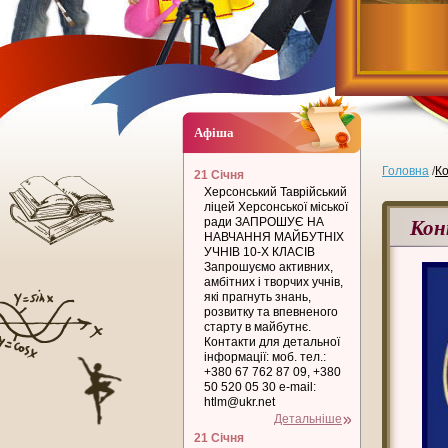
Афіша
Головна
/
Ко
21 Січня
Херсонський Таврійський
ліцей Херсонської міської
Ко
ради ЗАПРОШУЄ НА
НАВЧАННЯ МАЙБУТНІХ
УЧНІВ 10-Х КЛАСІВ
Запрошуємо активних,
амбітних і творчих учнів,
які прагнуть знань,
розвитку та впевненого
старту в майбутнє.
Контакти для детальної
інформації: моб. тел.:
+380 67 762 87 09, +380
50 520 05 30 e-mail:
htlm@ukr.net
Детальніше
21 Січня