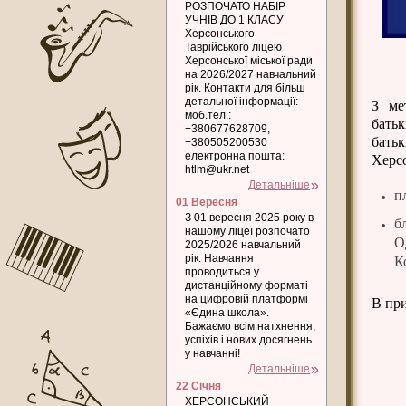
РОЗПОЧАТО НАБІР
УЧНІВ ДО 1 КЛАСУ
Херсонського
Таврійського ліцею
Херсонської міської ради
на 2026/2027 навчальний
рік. Контакти для більш
детальної інформації:
З ме
моб.тел.:
бать
+380677628709,
бать
+380505200530
електронна пошта:
Херсо
htlm@ukr.net
Детальніше
п
01 Вересня
З 01 вересня 2025 року в
б
нашому ліцеї розпочато
О
2025/2026 навчальний
рік. Навчання
К
проводиться у
дистанційному форматі
на цифровій платформі
В при
«Єдина школа».
Бажаємо всім натхнення,
успіхів і нових досягнень
у навчанні!
Детальніше
22 Січня
ХЕРСОНСЬКИЙ