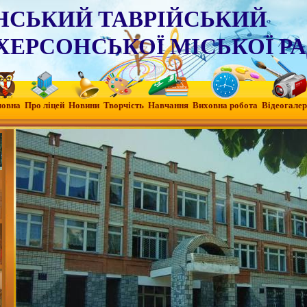
НСЬКИЙ ТАВРІЙСЬКИЙ
ХЕРСОНСЬКОЇ МІСЬКОЇ Р
ловна
Про ліцей
Новини
Творчість
Навчання
Виховна робота
Вiдеогалер