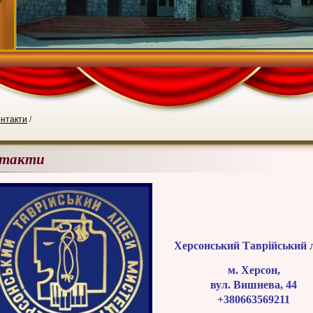
нтакти
/
нтакти
Херсонський Таврійський 
м. Херсон,
вул. Вишнева, 44
+380663569211