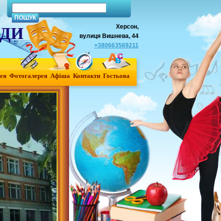
Херсон,
АДИ
вулиця Вишнева, 44
+380663569211
ея
Фотогалерея
Афiша
Контакти
Гостьова