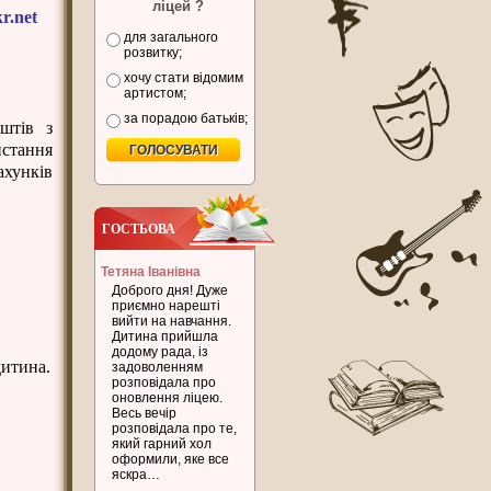
ліцей ?
r.net
для загального
розвитку;
хочу стати відомим
артистом;
за порадою батьків;
штів з
стання
хунків
ГОСТЬОВА
Тетяна Іванівна
Доброго дня! Дуже
приємно нарешті
вийти на навчання.
Дитина прийшла
додому рада, із
дитина.
задоволенням
розповідала про
оновлення ліцею.
Весь вечір
розповідала про те,
який гарний хол
оформили, яке все
яскра…