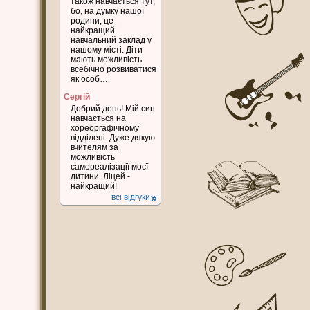
також навчається тут,
бо, на думку нашої
родини, це
найкращий
навчальний заклад у
нашому місті. Діти
мають можливість
всебічно розвиватися
як особ…
Сергій
Добрий день! Мій син
навчається на
хореоргафічному
відділені. Дуже дякую
вчителям за
можливість
самореалізації моєї
дитини. Ліцей -
найкращий!
всі відгуки