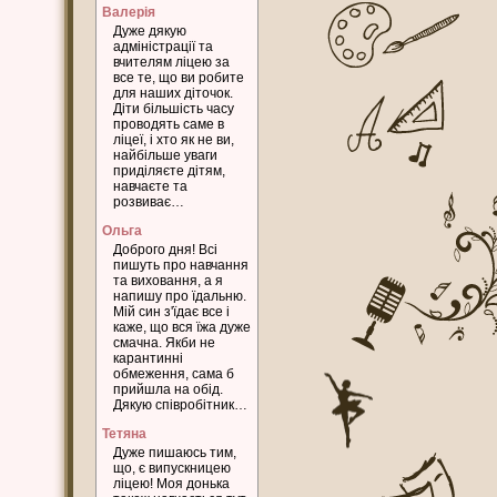
Валерія
Дуже дякую
адміністрації та
вчителям ліцею за
все те, що ви робите
для наших діточок.
Діти більшість часу
проводять саме в
ліцеї, і хто як не ви,
найбільше уваги
приділяєте дітям,
навчаєте та
розвиває…
Ольга
Доброго дня! Всі
пишуть про навчання
та виховання, а я
напишу про їдальню.
Мій син з'їдає все і
каже, що вся їжа дуже
смачна. Якби не
карантинні
обмеження, сама б
прийшла на обід.
Дякую співробітник…
Тетяна
Дуже пишаюсь тим,
що, є випускницею
ліцею! Моя донька