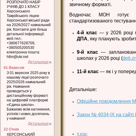
РОЗПОЧАТО НАБІР
звичному форматі.
УЧНІВ ДО 1 КЛАСУ
Херсонського
Водночас МОН готує
Таврійського ліцею
Херсонської міської ради
стандартизованого тестуванн
на 2026/2027 навчальний
рік. Контакти для більш
4-й клас
— у 2026 році
детальної інформації:
ДПА
, яку планують зробит
моб.тел.:
+380677628709,
+380505200530
9-й клас
— запланова
електронна пошта:
htlm@ukr.net
школах у 2026 році (
deti.z
Детальніше
01 Вересня
11-й клас
— як і у попере
З 01 вересня 2025 року в
нашому ліцеї розпочато
2025/2026 навчальний
рік. Навчання
Детальніше:
проводиться у
дистанційному форматі
на цифровій платформі
Офіційне повідомлення 
«Єдина школа».
Бажаємо всім натхнення,
успіхів і нових досягнень
Закон № 4034-IX на сайті
у навчанні!
Детальніше
22 Січня
4 клас
ХЕРСОНСЬКИЙ