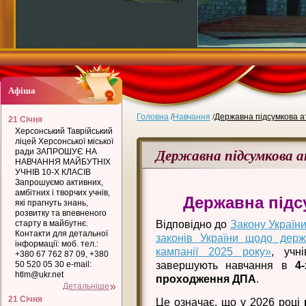
Афіша
Головна
/
Навчання
/
Державна підсумкова а
21 Січня
Херсонський Таврійський
ліцей Херсонської міської
Державна підсумкова 
ради ЗАПРОШУЄ НА
НАВЧАННЯ МАЙБУТНІХ
УЧНІВ 10-Х КЛАСІВ
Запрошуємо активних,
амбітних і творчих учнів,
Державна підс
які прагнуть знань,
розвитку та впевненого
старту в майбутнє.
Відповідно до
Закону Україн
Контакти для детальної
законів України щодо держа
інформації: моб. тел.:
кампанії 2025 року»
, учн
+380 67 762 87 09, +380
50 520 05 30 e-mail:
завершують навчання в
4
htlm@ukr.net
проходження ДПА
.
Детальніше
21 Січня
Це означає, що у 2026 році