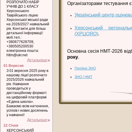
РОЗПОЧАТО НАБІР
Організаторами тестування є
УЧНІВ ДО 1 КЛАСУ
Херсонського
Український центр оцінюв
Таврійського ліцею
Херсонської міської ради
на 2026/2027 навчальний
Херсонський регіональ
рік. Контакти для більш
детальної інформації:
(ХРЦОЯО)
.
моб.тел.:
+380677628709,
+380505200530
електронна пошта:
Основна сесія НМТ-2026 від
htlm@ukr.net
року
.
Детальніше
01 Вересня
Пробне ЗНО
З 01 вересня 2025 року в
нашому ліцеї розпочато
ЗНО / НМТ
2025/2026 навчальний
рік. Навчання
проводиться у
дистанційному форматі
на цифровій платформі
«Єдина школа».
Бажаємо всім натхнення,
успіхів і нових досягнень
у навчанні!
Детальніше
22 Січня
ХЕРСОНСЬКИЙ