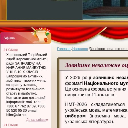
Афіша
Головна
/
Навчання
/
Зовнішнє незалежне о
21 Січня
Херсонський Таврійський
ліцей Херсонської міської
Зовнішнє незалежне о
ради ЗАПРОШУЄ НА
НАВЧАННЯ МАЙБУТНІХ
УЧНІВ 10-Х КЛАСІВ
Запрошуємо активних,
У 2026 році
зовнішнє неза
амбітних і творчих учнів,
форматі
Національного мул
які прагнуть знань,
Це основна форма вступних в
розвитку та впевненого
старту в майбутнє.
випускників 11-х класів.
Контакти для детальної
інформації: моб. тел.:
НМТ-2026 складатиметьс
+380 67 762 87 09, +380
українська мова, математика,
50 520 05 30 e-mail:
htlm@ukr.net
вибором
(іноземна мова, б
Детальніше
українська література).
21 Січня