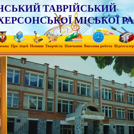
НСЬКИЙ ТАВРІЙСЬКИЙ
ХЕРСОНСЬКОЇ МІСЬКОЇ Р
ловна
Про ліцей
Новини
Творчість
Навчання
Виховна робота
Вiдеогалер