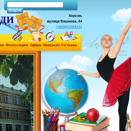
Херсон,
АДИ
вулиця Вишнева, 44
+380663569211
ея
Фотогалерея
Афiша
Контакти
Гостьова