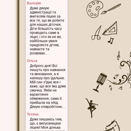
Валерія
Дуже дякую
адміністрації та
вчителям ліцею за
все те, що ви робите
для наших діточок.
Діти більшість часу
проводять саме в
ліцеї, і хто як не ви,
найбільше уваги
приділяєте дітям,
навчаєте та
розвиває…
Ольга
Доброго дня! Всі
пишуть про навчання
та виховання, а я
напишу про їдальню.
Мій син з'їдає все і
каже, що вся їжа дуже
смачна. Якби не
карантинні
обмеження, сама б
прийшла на обід.
Дякую співробітник…
Тетяна
Дуже пишаюсь тим,
що, є випускницею
ліцею! Моя донька