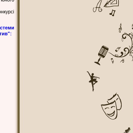
нкурсі
стеми
тив":