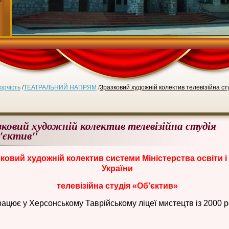
орчість
/
ТЕАТРАЛЬНИЙ НАПРЯМ
/
Зразковий художній колектив телевізійна ст
зковий художній колектив телевізійна студія
'єктив"
ковий художній колектив системи Міністерства освіти і
України
телевізійна студія «Об’єктив»
рацює у Херсонському Таврійському ліцеї мистецтв із 2000 р