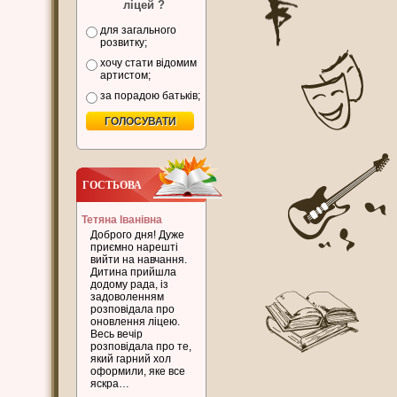
ліцей ?
для загального
розвитку;
хочу стати відомим
артистом;
за порадою батьків;
ГОСТЬОВА
Тетяна Іванівна
Доброго дня! Дуже
приємно нарешті
вийти на навчання.
Дитина прийшла
додому рада, із
задоволенням
розповідала про
оновлення ліцею.
Весь вечір
розповідала про те,
який гарний хол
оформили, яке все
яскра…