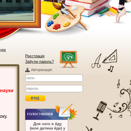
удія
Реєстрація
Забули пароль?
Авторизацiя:
 науки
ГОЛОСУВАННЯ
оку.
Для чого я йду
(моя дитина йде) у