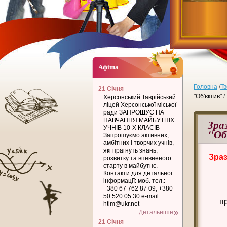
Афіша
Головна
/
Тв
21 Січня
"Об'єктив"
/
Херсонський Таврійський
ліцей Херсонської міської
ради ЗАПРОШУЄ НА
НАВЧАННЯ МАЙБУТНІХ
Зра
УЧНІВ 10-Х КЛАСІВ
"Об
Запрошуємо активних,
амбітних і творчих учнів,
які прагнуть знань,
Зраз
розвитку та впевненого
старту в майбутнє.
Контакти для детальної
інформації: моб. тел.:
+380 67 762 87 09, +380
50 520 05 30 e-mail:
п
htlm@ukr.net
Детальніше
21 Січня