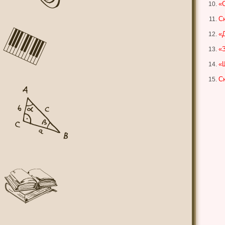
«
С
«
«
«Щ
Сю