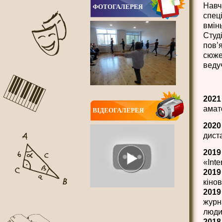
ФОТОГАЛЕРЕЯ
Навч
спец
вмінь
Студ
пов’
сюже
веду
202
амат
ВIДЕОГАЛЕРЕЯ
202
дист
2019
«Inte
2019
ВСІ НОВИНИ
кіно
2019
журн
люди
2018