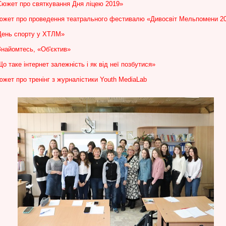
Сюжет про святкування Дня ліцею 2019»
южет про проведення театрального фестивалю «Дивосвіт Мельпомени 2
День спорту у ХТЛМ»
Знайомтесь, «Об'єктив»
о таке інтернет залежність і як від неї позбутися»
жет про тренінг з журналістики Youth MediaLab