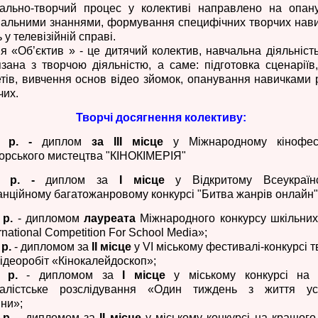
ально-творчий процес у колективі направлено на опан
іальними знаннями, формування специфічних творчих нави
 у телевізійній справі.
ія «Об’єктив » - це дитячий колектив, навчальна діяльніст
язана з творчою діяльністю, а саме: підготовка сценаріїв
тів, вивчення основ відео зйомок, опанування навичками 
чих.
Творчі досягнення колективу:
1 р. -
диплом
за ІІІ місце
у Міжнародному кінофес
орського мистецтва "КІНОКІМЕРІЯ"
0 р. -
диплом за
І місце
у Відкритому Всеукраїн
анційному багатожанровому конкурсі "Битва жанрів онлайн"
 р.
- дипломом
лауреата
Міжнародного конкурсу шкільних
rnational Competition For School Media»;
 р.
- дипломом за
ІІ місце
у VI міському фестивалі-конкурсі 
відеоробіт «Кінокалейдоскоп»;
 р.
- дипломом за
І місце
у міському конкурсі на
алістське розслідування «Один тиждень з життя ус
ни»;
 р.
- дипломом за
ІІ місце
у міському конкурсі на кращого