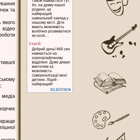
також навчається тут,
ування
бо, на думку нашої
чок та
родини, це
найкращий
навчальний заклад у
ь якого
нашому місті. Діти
мають можливість
, відео
всебічно розвиватися
роботи
як особ…
Сергій
Добрий день! Мій син
навчається на
хореоргафічному
тивалі
відділені. Дуже дякую
вчителям за
можливість
самореалізації моєї
ському
дитини. Ліцей -
найкращий!
;
всі відгуки
 медіа
творчих
 краще
пішної
 юного