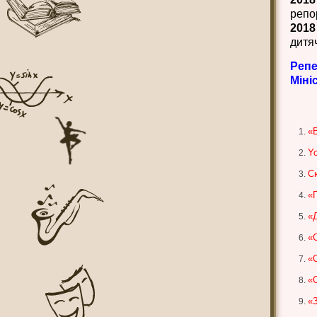
репо
2018
дитя
Реп
Міні
«В
Yo
С
«Г
«Д
«
«
«
«