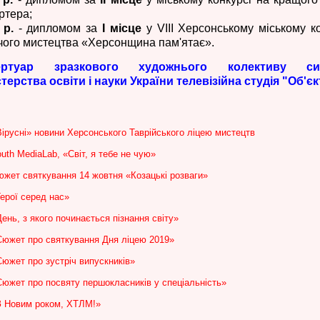
ртера;
 р.
- дипломом за
І місце
у VIII Херсонському міському ко
чого мистецтва «Херсонщина пам'ятає».
ертуар зразкового художнього колективу си
стерства освіти і науки України телевізійна студія "Об'єк
ірусні» новини Херсонського Таврійського ліцею мистецтв
uth MediaLab, «Світ, я тебе не чую»
южет святкування 14 жовтня «Козацькі розваги»
ерої серед нас»
ень, з якого починається пізнання світу»
Сюжет про святкування Дня ліцею 2019»
Сюжет про зустріч випускників»
Сюжет про посвяту першокласників у спеціальність»
З Новим роком, ХТЛМ!»