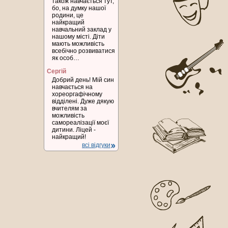
також навчається тут,
бо, на думку нашої
родини, це
найкращий
навчальний заклад у
нашому місті. Діти
мають можливість
всебічно розвиватися
як особ…
Сергій
Добрий день! Мій син
навчається на
хореоргафічному
відділені. Дуже дякую
вчителям за
можливість
самореалізації моєї
дитини. Ліцей -
найкращий!
всі відгуки