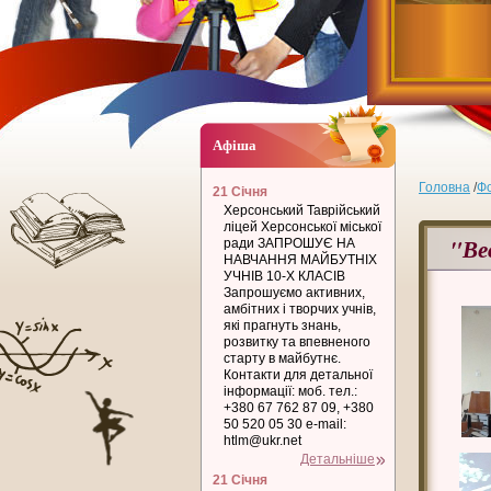
Афіша
Головна
/
Ф
21 Січня
Херсонський Таврійський
ліцей Херсонської міської
"Ве
ради ЗАПРОШУЄ НА
НАВЧАННЯ МАЙБУТНІХ
УЧНІВ 10-Х КЛАСІВ
Запрошуємо активних,
амбітних і творчих учнів,
які прагнуть знань,
розвитку та впевненого
старту в майбутнє.
Контакти для детальної
інформації: моб. тел.:
+380 67 762 87 09, +380
50 520 05 30 e-mail:
htlm@ukr.net
Детальніше
21 Січня