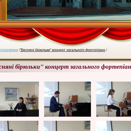
отогалерея
/
"Весняні бірюльки" концерт загального фортепіано
/
сняні бірюльки" концерт загального фортепіа