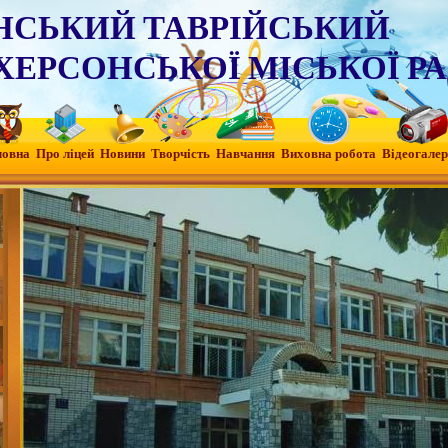
НСЬКИЙ ТАВРІЙСЬКИЙ
ХЕРСОНСЬКОЇ МІСЬКОЇ Р
ловна
Про ліцей
Новини
Творчість
Навчання
Виховна робота
Вiдеогалер