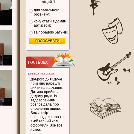
ліцей ?
для загального
розвитку;
хочу стати відомим
артистом;
за порадою батьків;
ГОСТЬОВА
Тетяна Іванівна
Доброго дня! Дуже
приємно нарешті
вийти на навчання.
Дитина прийшла
додому рада, із
задоволенням
розповідала про
оновлення ліцею.
Весь вечір
розповідала про те,
який гарний хол
оформили, яке все
яскра…