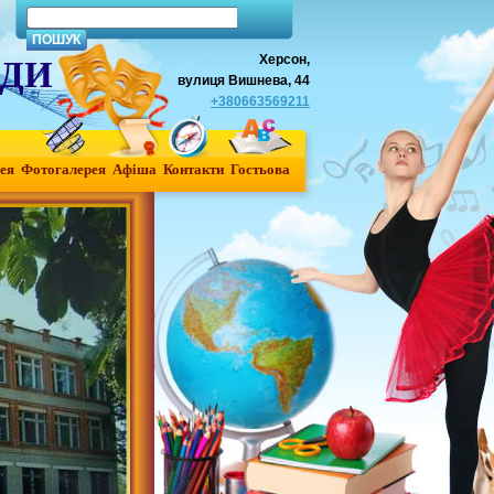
Херсон,
АДИ
вулиця Вишнева, 44
+380663569211
ея
Фотогалерея
Афiша
Контакти
Гостьова