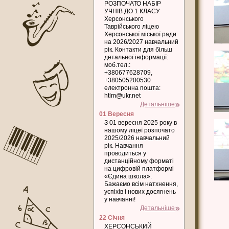
РОЗПОЧАТО НАБІР
УЧНІВ ДО 1 КЛАСУ
Херсонського
Таврійського ліцею
Херсонської міської ради
на 2026/2027 навчальний
рік. Контакти для більш
детальної інформації:
моб.тел.:
+380677628709,
+380505200530
електронна пошта:
htlm@ukr.net
Детальніше
01 Вересня
З 01 вересня 2025 року в
нашому ліцеї розпочато
2025/2026 навчальний
рік. Навчання
проводиться у
дистанційному форматі
на цифровій платформі
«Єдина школа».
Бажаємо всім натхнення,
успіхів і нових досягнень
у навчанні!
Детальніше
22 Січня
ХЕРСОНСЬКИЙ