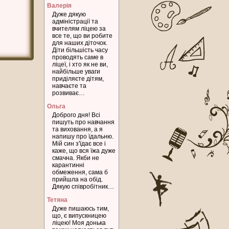
Валерія
Дуже дякую
адміністрації та
вчителям ліцею за
все те, що ви робите
для наших діточок.
Діти більшість часу
проводять саме в
ліцеї, і хто як не ви,
найбільше уваги
приділяєте дітям,
навчаєте та
розвиває…
Ольга
Доброго дня! Всі
пишуть про навчання
та виховання, а я
напишу про їдальню.
Мій син з'їдає все і
каже, що вся їжа дуже
смачна. Якби не
карантинні
обмеження, сама б
прийшла на обід.
Дякую співробітник…
Тетяна
Дуже пишаюсь тим,
що, є випускницею
ліцею! Моя донька