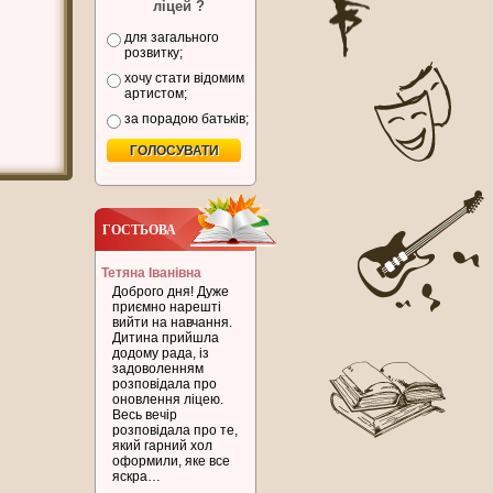
ліцей ?
для загального
розвитку;
хочу стати відомим
артистом;
за порадою батьків;
ГОСТЬОВА
Тетяна Іванівна
Доброго дня! Дуже
приємно нарешті
вийти на навчання.
Дитина прийшла
додому рада, із
задоволенням
розповідала про
оновлення ліцею.
Весь вечір
розповідала про те,
який гарний хол
оформили, яке все
яскра…