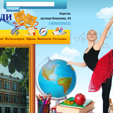
Херсон,
АДИ
вулиця Вишнева, 44
+380663569211
ея
Фотогалерея
Афiша
Контакти
Гостьова