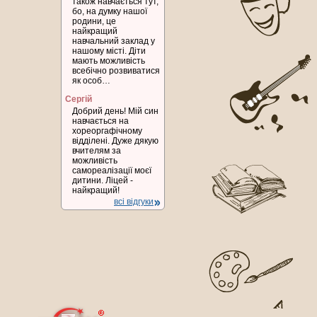
також навчається тут,
бо, на думку нашої
родини, це
найкращий
навчальний заклад у
нашому місті. Діти
мають можливість
всебічно розвиватися
як особ…
Сергій
Добрий день! Мій син
навчається на
хореоргафічному
відділені. Дуже дякую
вчителям за
можливість
самореалізації моєї
дитини. Ліцей -
найкращий!
всі відгуки