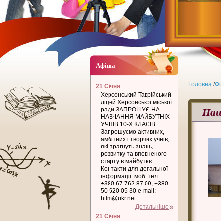
Афіша
Головна
/
Ф
21 Січня
Херсонський Таврійський
ліцей Херсонської міської
Наш
ради ЗАПРОШУЄ НА
НАВЧАННЯ МАЙБУТНІХ
УЧНІВ 10-Х КЛАСІВ
Запрошуємо активних,
амбітних і творчих учнів,
які прагнуть знань,
розвитку та впевненого
старту в майбутнє.
Контакти для детальної
інформації: моб. тел.:
+380 67 762 87 09, +380
50 520 05 30 e-mail:
htlm@ukr.net
Детальніше
21 Січня