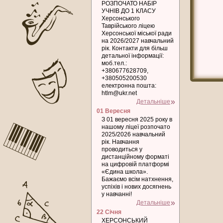
РОЗПОЧАТО НАБІР
УЧНІВ ДО 1 КЛАСУ
Херсонського
Таврійського ліцею
Херсонської міської ради
на 2026/2027 навчальний
рік. Контакти для більш
детальної інформації:
моб.тел.:
+380677628709,
+380505200530
електронна пошта:
htlm@ukr.net
Детальніше
01 Вересня
З 01 вересня 2025 року в
нашому ліцеї розпочато
2025/2026 навчальний
рік. Навчання
проводиться у
дистанційному форматі
на цифровій платформі
«Єдина школа».
Бажаємо всім натхнення,
успіхів і нових досягнень
у навчанні!
Детальніше
22 Січня
ХЕРСОНСЬКИЙ