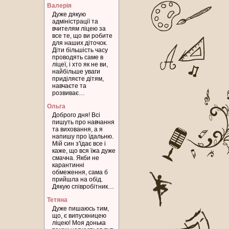
Валерія
Дуже дякую
адміністрації та
вчителям ліцею за
все те, що ви робите
для наших діточок.
Діти більшість часу
проводять саме в
ліцеї, і хто як не ви,
найбільше уваги
приділяєте дітям,
навчаєте та
розвиває…
Ольга
Доброго дня! Всі
пишуть про навчання
та виховання, а я
напишу про їдальню.
Мій син з'їдає все і
каже, що вся їжа дуже
смачна. Якби не
карантинні
обмеження, сама б
прийшла на обід.
Дякую співробітник…
Тетяна
Дуже пишаюсь тим,
що, є випускницею
ліцею! Моя донька