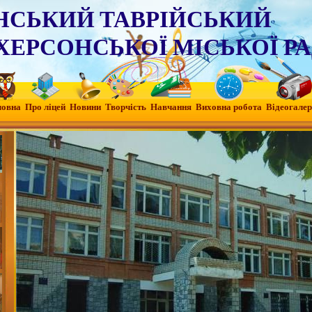
НСЬКИЙ ТАВРІЙСЬКИЙ
ХЕРСОНСЬКОЇ МІСЬКОЇ Р
ловна
Про ліцей
Новини
Творчість
Навчання
Виховна робота
Вiдеогалер