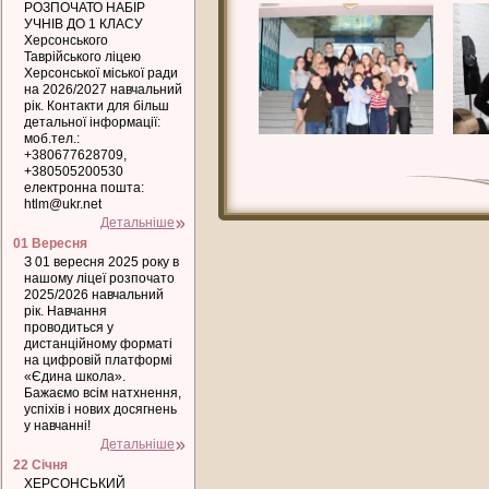
РОЗПОЧАТО НАБІР
УЧНІВ ДО 1 КЛАСУ
Херсонського
Таврійського ліцею
Херсонської міської ради
на 2026/2027 навчальний
рік. Контакти для більш
детальної інформації:
моб.тел.:
+380677628709,
+380505200530
електронна пошта:
htlm@ukr.net
Детальніше
01 Вересня
З 01 вересня 2025 року в
нашому ліцеї розпочато
2025/2026 навчальний
рік. Навчання
проводиться у
дистанційному форматі
на цифровій платформі
«Єдина школа».
Бажаємо всім натхнення,
успіхів і нових досягнень
у навчанні!
Детальніше
22 Січня
ХЕРСОНСЬКИЙ