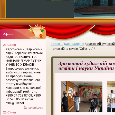
Афіша
Головна
/
Фотогалерея
/
Зразковий художній 
21 Січня
телевізійна студія "Об'єктив"
/
Херсонський Таврійський
ліцей Херсонської міської
ради ЗАПРОШУЄ НА
НАВЧАННЯ МАЙБУТНІХ
Зразковий художній к
УЧНІВ 10-Х КЛАСІВ
освіти і науки України
Запрошуємо активних,
амбітних і творчих учнів,
які прагнуть знань,
розвитку та впевненого
старту в майбутнє.
Контакти для детальної
інформації: моб. тел.:
+380 67 762 87 09, +380
50 520 05 30 e-mail:
htlm@ukr.net
Детальніше
21 Січня