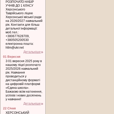
РОЗПОЧАТО НАБІР
УЧНІВ ДО 1 КЛАСУ
Херсонського
Таврійського ліцею
Херсонської міської ради
на 2026/2027 навчальний
рік. Контакти для більш
детальної інформації:
моб.тел.:
+380677628709,
+380505200530
електронна пошта:
htlm@ukr.net
Детальніше
01 Вересня
З 01 вересня 2025 року в
нашому ліцеї розпочато
2025/2026 навчальний
рік. Навчання
проводиться у
дистанційному форматі
на цифровій платформі
«Єдина школа».
Бажаємо всім натхнення,
успіхів і нових досягнень
у навчанні!
Детальніше
22 Січня
ХЕРСОНСЬКИЙ