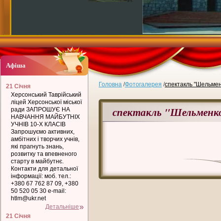
Афіша
Головна
/
Фотогалерея
/
спектакль "Шельме
21 Січня
Херсонський Таврійський
ліцей Херсонської міської
спектакль "Шельменк
ради ЗАПРОШУЄ НА
НАВЧАННЯ МАЙБУТНІХ
УЧНІВ 10-Х КЛАСІВ
Запрошуємо активних,
амбітних і творчих учнів,
які прагнуть знань,
розвитку та впевненого
старту в майбутнє.
Контакти для детальної
інформації: моб. тел.:
+380 67 762 87 09, +380
50 520 05 30 e-mail:
htlm@ukr.net
Детальніше
21 Січня