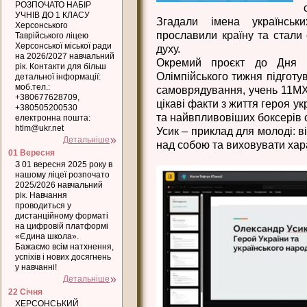
РОЗПОЧАТО НАБІР
УЧНІВ ДО 1 КЛАСУ
Згадали імена українськ
Херсонського
прославили країну та стали
Таврійського ліцею
Херсонської міської ради
духу.
на 2026/2027 навчальний
Окремий проєкт до Дня ф
рік. Контакти для більш
Олімпійського тижня підготув
детальної інформації:
моб.тел.:
самоврядування, учень 11МХ
+380677628709,
цікаві факти з життя героя у
+380505200530
та найвпливовіших боксерів 
електронна пошта:
htlm@ukr.net
Усик – приклад для молоді: 
Детальніше
над собою та виховувати хар
01 Вересня
З 01 вересня 2025 року в
нашому ліцеї розпочато
2025/2026 навчальний
рік. Навчання
проводиться у
дистанційному форматі
на цифровій платформі
«Єдина школа».
Бажаємо всім натхнення,
успіхів і нових досягнень
у навчанні!
Детальніше
22 Січня
ХЕРСОНСЬКИЙ