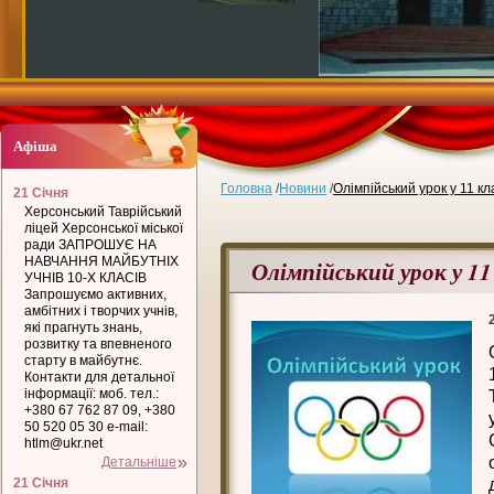
Афіша
Головна
/
Новини
/
Олімпійський урок у 11 кл
21 Січня
Херсонський Таврійський
ліцей Херсонської міської
ради ЗАПРОШУЄ НА
НАВЧАННЯ МАЙБУТНІХ
Олімпійський урок у 11
УЧНІВ 10-Х КЛАСІВ
Запрошуємо активних,
амбітних і творчих учнів,
які прагнуть знань,
розвитку та впевненого
старту в майбутнє.
Контакти для детальної
інформації: моб. тел.:
+380 67 762 87 09, +380
50 520 05 30 e-mail:
htlm@ukr.net
Детальніше
21 Січня