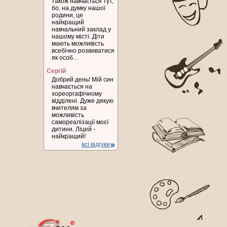
також навчається тут,
бо, на думку нашої
родини, це
найкращий
навчальний заклад у
нашому місті. Діти
мають можливість
всебічно розвиватися
як особ…
Сергій
Добрий день! Мій син
навчається на
хореоргафічному
відділені. Дуже дякую
вчителям за
можливість
самореалізації моєї
дитини. Ліцей -
найкращий!
всі відгуки