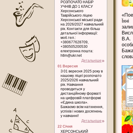
РОЗПОЧАТО НАБІР
УЧНІВ ДО 1 КЛАСУ
Херсонського
«Пое
Таврійського ліцею
Херсонської міської ради
Їхні
на 2026/2027 навчальний
зали
рік. Контакти для більш
Висл
детальної інформації:
моб.тел.:
В.А.
+380677628709,
особ
+380505200530
Бажа
електронна пошта:
htlm@ukr.net
слов
Детальніше
01 Вересня
З 01 вересня 2025 року в
нашому ліцеї розпочато
2025/2026 навчальний
рік. Навчання
проводиться у
дистанційному форматі
на цифровій платформі
«Єдина школа».
Бажаємо всім натхнення,
успіхів і нових досягнень
у навчанні!
Детальніше
22 Січня
ХЕРСОНСЬКИЙ