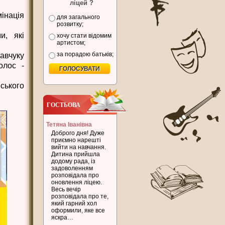
ліцей ?
інація
для загального
розвитку;
и, які
хочу стати відомим
артистом;
за порадою батьків;
авчуку
олос -
ського
ГОСТЬОВА
Тетяна Іванівна
Доброго дня! Дуже
приємно нарешті
вийти на навчання.
Дитина прийшла
додому рада, із
задоволенням
розповідала про
оновлення ліцею.
Весь вечір
розповідала про те,
який гарний хол
оформили, яке все
яскра…