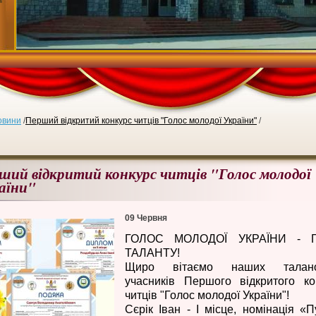
овини
/
Перший відкритий конкурс читців "Голос молодої України"
/
ший відкритий конкурс читців "Голос молодої
аїни"
09 Червня
ГОЛОС МОЛОДОЇ УКРАЇНИ - 
ТАЛАНТУ!
Щиро вітаємо наших талано
учасників Першого відкритого ко
читців "Голос молодої України"!
Сєрік Іван - І місце, номінація «П