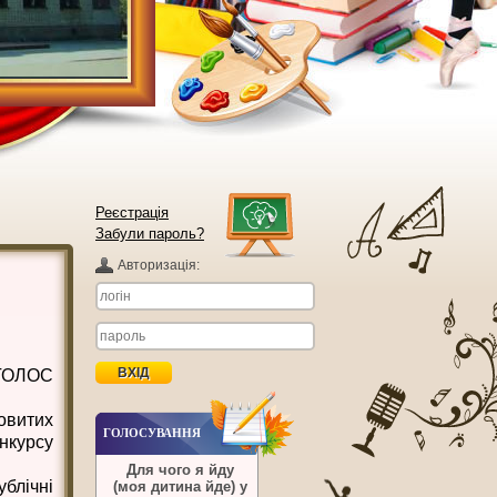
Реєстрація
Забули пароль?
Авторизацiя:
ГОЛОС
витих
ГОЛОСУВАННЯ
нкурсу
Для чого я йду
ублічні
(моя дитина йде) у