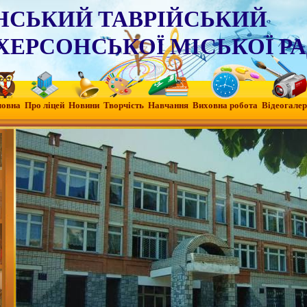
НСЬКИЙ ТАВРІЙСЬКИЙ
ХЕРСОНСЬКОЇ МІСЬКОЇ Р
ловна
Про ліцей
Новини
Творчість
Навчання
Виховна робота
Вiдеогалер