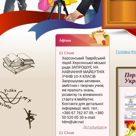
Афіша
Головна
/
Н
21 Січня
Херсонський Таврійський
ліцей Херсонської міської
ради ЗАПРОШУЄ НА
НАВЧАННЯ МАЙБУТНІХ
Пер
УЧНІВ 10-Х КЛАСІВ
Укр
Запрошуємо активних,
амбітних і творчих учнів,
які прагнуть знань,
розвитку та впевненого
старту в майбутнє.
Контакти для детальної
інформації: моб. тел.:
+380 67 762 87 09, +380
50 520 05 30 e-mail:
htlm@ukr.net
Детальніше
21 Січня