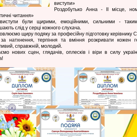
виступи»
Роздобутько Анна - ІІ місце, ном
тичні читання»
 виступи були щирими, емоційними, сильними - таким
шають слід у серці кожного слухача.
овлюємо щиру подяку за професійну підготовку керівнику С
 за натхнення, терпіння та вміння розкривати кожен г
ливий, справжній, молодий.
ємо нових сцен, глядачів, оплесків і віри в силу україн
а!