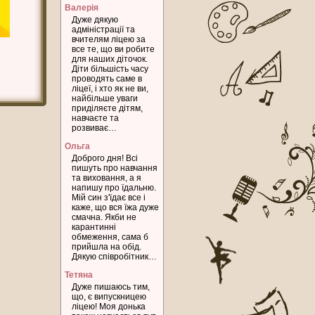
Валерія
Дуже дякую
адміністрації та
вчителям ліцею за
все те, що ви робите
для наших діточок.
Діти більшість часу
проводять саме в
ліцеї, і хто як не ви,
найбільше уваги
приділяєте дітям,
навчаєте та
розвиває…
Ольга
Доброго дня! Всі
пишуть про навчання
та виховання, а я
напишу про їдальню.
Мій син з'їдає все і
каже, що вся їжа дуже
смачна. Якби не
карантинні
обмеження, сама б
прийшла на обід.
Дякую співробітник…
Тетяна
Дуже пишаюсь тим,
що, є випускницею
ліцею! Моя донька