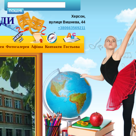
Херсон,
АДИ
вулиця Вишнева, 44
+380663569211
ея
Фотогалерея
Афiша
Контакти
Гостьова