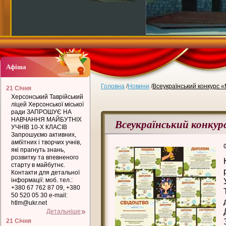
Афіша
Головна
/
Новини
/
Всеукраїнський конкурс 
21 Січня
Херсонський Таврійський
ліцей Херсонської міської
ради ЗАПРОШУЄ НА
НАВЧАННЯ МАЙБУТНІХ
Всеукраїнський конкур
УЧНІВ 10-Х КЛАСІВ
Запрошуємо активних,
амбітних і творчих учнів,
які прагнуть знань,
розвитку та впевненого
старту в майбутнє.
Контакти для детальної
інформації: моб. тел.:
+380 67 762 87 09, +380
50 520 05 30 e-mail:
htlm@ukr.net
Детальніше
21 Січня