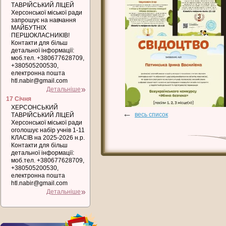
ТАВРІЙСЬКИЙ ЛІЦЕЙ
Херсонської міської ради
запрошує на навчання
МАЙБУТНІХ
ПЕРШОКЛАСНИКІВ!
Контакти для більш
детальної інформації:
моб.тел. +380677628709,
+380505200530,
електронна пошта
htl.nabir@gmail.com
Детальніше
17 Січня
ХЕРСОНСЬКИЙ
←
весь список
ТАВРІЙСЬКИЙ ЛІЦЕЙ
Херсонської міської ради
оголошує набір учнів 1-11
КЛАСІВ на 2025-2026 н.р.
Контакти для більш
детальної інформації:
моб.тел. +380677628709,
+380505200530,
електронна пошта
htl.nabir@gmail.com
Детальніше