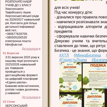
РОЗПОЧАТО НАБІР
УЧНІВ ДО 1 КЛАСУ
для всіх учнів!
Херсонського
Під час конкурсу діти:
Таврійського ліцею
Херсонської міської ради
- дізналися про правила пов
на 2026/2027 навчальний
- навчилися розпізнавати зна
рік. Контакти для більш
- відпрацювали алгоритм д
детальної інформації:
моб.тел.:
предметів
+380677628709,
- сформували навички безпеч
+380505200530
Дякуємо учням та вчитель
електронна пошта:
htlm@ukr.net
ставлення до теми, що рятує 
Детальніше
Безпека - це знання, що фор
01 Вересня
#ХТЛ
#МіннаБезпека
З 01 вересня 2025 року в
#ГордістьЛіцею
#Безпеч
нашому ліцеї розпочато
2025/2026 навчальний
рік. Навчання
проводиться у
дистанційному форматі
на цифровій платформі
«Єдина школа».
Бажаємо всім натхнення,
успіхів і нових досягнень
у навчанні!
Детальніше
22 Січня
ХЕРСОНСЬКИЙ