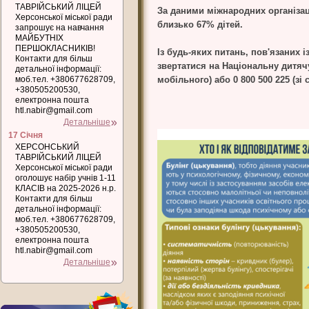
ТАВРІЙСЬКИЙ ЛІЦЕЙ
За даними міжнародних організаці
Херсонської міської ради
близько 67% дітей.
запрошує на навчання
МАЙБУТНІХ
ПЕРШОКЛАСНИКІВ!
Із будь-яких питань, пов'язаних і
Контакти для більш
звертатися на Національну дитячу
детальної інформації:
моб.тел. +380677628709,
мобільного) або 0 800 500 225 (зі
+380505200530,
електронна пошта
htl.nabir@gmail.com
Детальніше
17 Січня
ХЕРСОНСЬКИЙ
ТАВРІЙСЬКИЙ ЛІЦЕЙ
Херсонської міської ради
оголошує набір учнів 1-11
КЛАСІВ на 2025-2026 н.р.
Контакти для більш
детальної інформації:
моб.тел. +380677628709,
+380505200530,
електронна пошта
htl.nabir@gmail.com
Детальніше