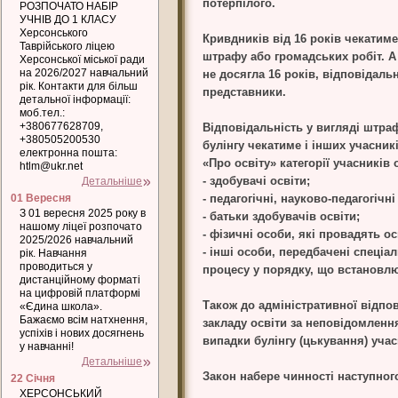
потерпілого.
РОЗПОЧАТО НАБІР
УЧНІВ ДО 1 КЛАСУ
Херсонського
Кривдників від 16 років чекатиме
Таврійського ліцею
штрафу або громадських робіт. А 
Херсонської міської ради
на 2026/2027 навчальний
не досягла 16 років, відповідальн
рік. Контакти для більш
представники.
детальної інформації:
моб.тел.:
+380677628709,
Відповідальність у вигляді штра
+380505200530
булінгу чекатиме і інших учасникі
електронна пошта:
«Про освіту» категорії учасників 
htlm@ukr.net
- здобувачі освіти;
Детальніше
01 Вересня
- педагогічні, науково-педагогічн
З 01 вересня 2025 року в
- батьки здобувачів освіти;
нашому ліцеї розпочато
- фізичні особи, які провадять ос
2025/2026 навчальний
- інші особи, передбачені спеціа
рік. Навчання
проводиться у
процесу у порядку, що встановлю
дистанційному форматі
на цифровій платформі
Також до адміністративної відпо
«Єдина школа».
Бажаємо всім натхнення,
закладу освіти за неповідомлення
успіхів і нових досягнень
випадки булінгу (цькування) учас
у навчанні!
Детальніше
Закон набере чинності наступног
22 Січня
ХЕРСОНСЬКИЙ