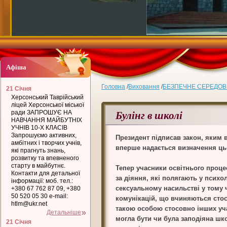
Афіша
Головна
/
Виховання
/
БЕЗПЕЧНЕ СЕРЕДО
21 Січня
Херсонський Таврійський
ліцей Херсонської міської
Булінг в школі
ради ЗАПРОШУЄ НА
НАВЧАННЯ МАЙБУТНІХ
УЧНІВ 10-Х КЛАСІВ
Запрошуємо активних,
Президент підписав закон, яким в
амбітних і творчих учнів,
вперше надається визначення ць
які прагнуть знань,
розвитку та впевненого
старту в майбутнє.
Тепер учасники освітнього проце
Контакти для детальної
за діяння, які полягають у психо
інформації: моб. тел.:
сексуальному насильстві у тому 
+380 67 762 87 09, +380
50 520 05 30 e-mail:
комунікацій, що вчиняються сто
htlm@ukr.net
такою особою стосовно інших уча
Детальніше
могла бути чи була заподіяна ш
21 Січня