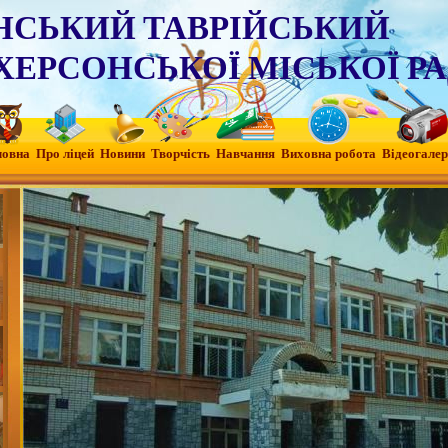
НСЬКИЙ ТАВРІЙСЬКИЙ
ХЕРСОНСЬКОЇ МІСЬКОЇ Р
ловна
Про ліцей
Новини
Творчість
Навчання
Виховна робота
Вiдеогалер