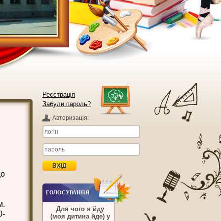
Реєстрація
Забули пароль?
Авторизацiя:
що
ГОЛОСУВАННЯ
м.
Для чого я йду
0-
(моя дитина йде) у