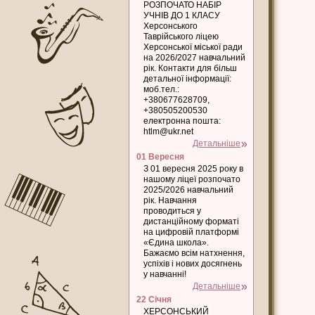
РОЗПОЧАТО НАБІР
УЧНІВ ДО 1 КЛАСУ
Херсонського
Таврійського ліцею
Херсонської міської ради
на 2026/2027 навчальний
рік. Контакти для більш
детальної інформації:
моб.тел.:
+380677628709,
+380505200530
електронна пошта:
htlm@ukr.net
Детальніше
01 Вересня
З 01 вересня 2025 року в
нашому ліцеї розпочато
2025/2026 навчальний
рік. Навчання
проводиться у
дистанційному форматі
на цифровій платформі
«Єдина школа».
Бажаємо всім натхнення,
успіхів і нових досягнень
у навчанні!
Детальніше
22 Січня
ХЕРСОНСЬКИЙ