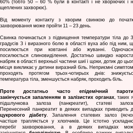
60% (тобто 50 – 60 % були в контакті і не хворіючих і 
щеплених захворює).
Від моменту контакту з хворим свинкою до почат
захворювання може пройти 11 – 23 день.
Свинка починається з підвищення температури тіла до 
градусів З і виразного болю в області вуха або під ним, 
посилюється при ковтанні або жуванні. Одночас
посилюється слиновиділення. Достатньо швидко нарост
набряк в області верхньої частини шиї і щоки, дотик до цьо
місця викликає у дитини виразний біль. Неприємні симпто
проходять протягом трьох-чотирьох днів: знижуєть
температура тіла, зменшується набряк, проходить біль.
Проте достатньо часто епідемічний пароти
закінчується
запаленням в залізистих органах
, таких 
підшлункова залоза (панкреатит), статеві залоз
Перенесений панкреатит в деяких випадках приводить 
цукрового діабету
. Запалення статевих залоз (яєчо
частіше трапляється у хлопчиків. Це істотно ускладн
перебіг захворювання, а в деяких випадках мо
закінчитися
безплідністю.
В особливо важких випадк