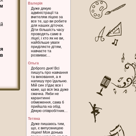
Валерія
ом
Дуже дякую
адміністрації та
вчителям ліцею за
все те, що ви робите
ий
для наших діточок.
Діти більшість часу
проводять саме в
ліцеї, і хто як не ви,
найбільше уваги
приділяєте дітям,
ія
навчаєте та
в
розвиває…
Ольга
Доброго дня! Всі
пишуть про навчання
та виховання, а я
напишу про їдальню.
Мій син з'їдає все і
каже, що вся їжа дуже
смачна. Якби не
карантинні
обмеження, сама б
прийшла на обід.
Дякую співробітник…
Тетяна
Дуже пишаюсь тим,
що, є випускницею
ліцею! Моя донька