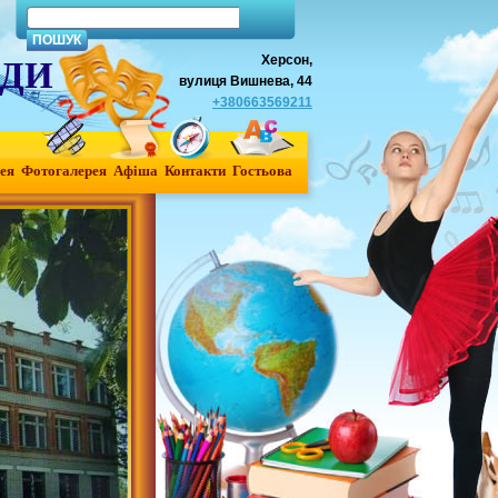
Херсон,
АДИ
вулиця Вишнева, 44
+380663569211
ея
Фотогалерея
Афiша
Контакти
Гостьова