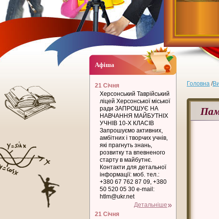
Афіша
Головна
/
В
21 Січня
Херсонський Таврійський
ліцей Херсонської міської
Пам
ради ЗАПРОШУЄ НА
НАВЧАННЯ МАЙБУТНІХ
УЧНІВ 10-Х КЛАСІВ
Запрошуємо активних,
амбітних і творчих учнів,
які прагнуть знань,
розвитку та впевненого
старту в майбутнє.
Контакти для детальної
інформації: моб. тел.:
+380 67 762 87 09, +380
50 520 05 30 e-mail:
htlm@ukr.net
Детальніше
21 Січня