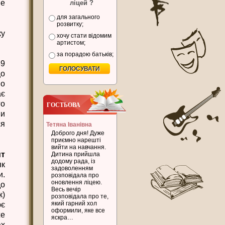
не
ліцей ?
для загального
розвитку;
ку
хочу стати відомим
артистом;
за порадою батьків;
39
що
но
ає
го
ГОСТЬОВА
ми
ся
Тетяна Іванівна
Доброго дня! Дуже
приємно нарешті
вийти на навчання.
т
Дитина прийшла
додому рада, із
як
задоволенням
и.
розповідала про
оновлення ліцею.
до
Весь вечір
к)
розповідала про те,
який гарний хол
ює
оформили, яке все
же
яскра…
ах