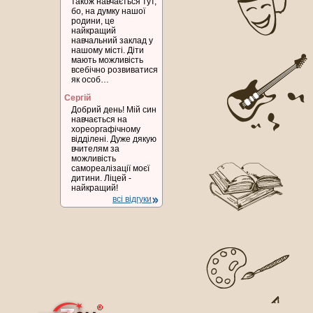
також навчається тут,
бо, на думку нашої
родини, це
найкращий
навчальний заклад у
нашому місті. Діти
мають можливість
всебічно розвиватися
як особ…
Сергій
Добрий день! Мій син
навчається на
хореоргафічному
відділені. Дуже дякую
вчителям за
можливість
самореалізації моєї
дитини. Ліцей -
найкращий!
всі відгуки