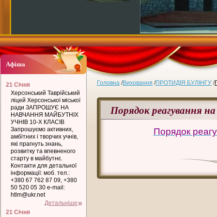
Афіша
Головна
/
Виховання
/
ПРОТИДІЯ БУЛІНГУ
/
21 Січня
Херсонський Таврійський
ліцей Херсонської міської
Порядок реагування на 
ради ЗАПРОШУЄ НА
НАВЧАННЯ МАЙБУТНІХ
УЧНІВ 10-Х КЛАСІВ
Запрошуємо активних,
Порядок реагу
амбітних і творчих учнів,
які прагнуть знань,
розвитку та впевненого
старту в майбутнє.
Контакти для детальної
інформації: моб. тел.:
+380 67 762 87 09, +380
50 520 05 30 e-mail:
htlm@ukr.net
Детальніше
21 Січня