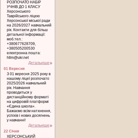
РОЗПОЧАТО НАБІР
УЧНІВ ДО 1 КЛАСУ
Херсонського
Таврійського ліцею
Херсонської міської ради
на 2026/2027 навчальний
рік. Контакти для більш
детальної інформації:
моб.тел.:
+380677628709,
+380505200530
електронна пошта:
htlm@ukr.net
Детальніше
01 Вересня
З 01 вересня 2025 року в
нашому ліцеї розпочато
2025/2026 навчальний
рік. Навчання
проводиться у
дистанційному форматі
на цифровій платформі
«Єдина школа».
Бажаємо всім натхнення,
успіхів і нових досягнень
у навчанні!
Детальніше
22 Січня
ХЕРСОНСЬКИЙ